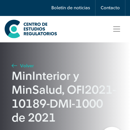
Búsqueda
Boletín de noticias
Contacto
Seleccione país
Tipo de artículo
Volver
MinInterior y
Buscar
MinSalud, OFI2021-
10189-DMI-1000
de 2021