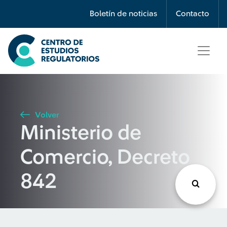
Búsqueda
Boletín de noticias
Contacto
Seleccione país
Tipo de artículo
Volver
Ministerio de
Buscar
Comercio, Decreto
842