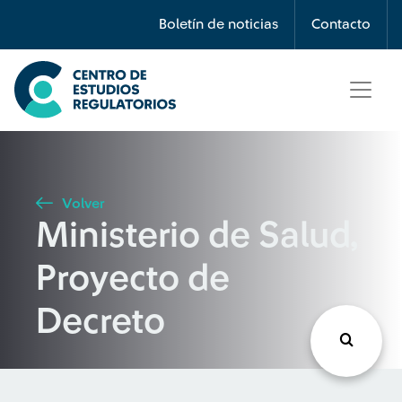
Búsqueda
Boletín de noticias
Contacto
Seleccione país
Tipo de artículo
Volver
Ministerio de Salud,
Buscar
Proyecto de
Decreto