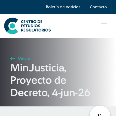
Búsqueda
Boletín de noticias
Contacto
Seleccione país
Tipo de artículo
Volver
MinJusticia,
Buscar
Proyecto de
Decreto, 4-jun-26