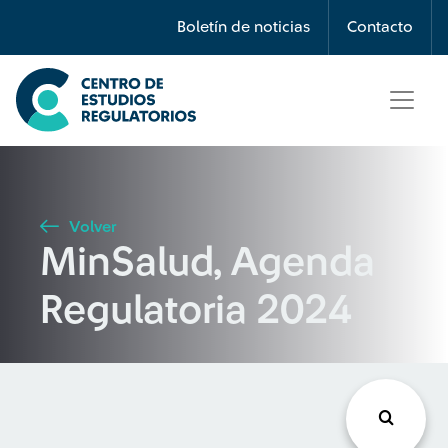
Búsqueda
Boletín de noticias
Contacto
Seleccione país
Tipo de artículo
Volver
MinSalud, Agenda
Buscar
Regulatoria 2024