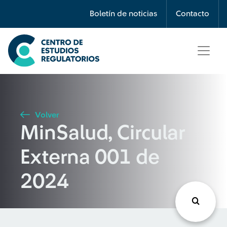
Búsqueda
Boletín de noticias
Contacto
Seleccione país
Tipo de artículo
Volver
MinSalud, Circular
Buscar
Externa 001 de
2024