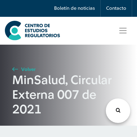
Búsqueda
Boletín de noticias
Contacto
Seleccione país
Tipo de artículo
Volver
MinSalud, Circular
Buscar
Externa 007 de
2021