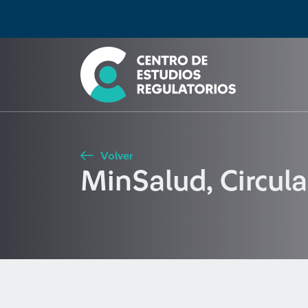
Búsqueda
Seleccione país
Tipo de artículo
Buscar
Volver
MinSalud, Circul