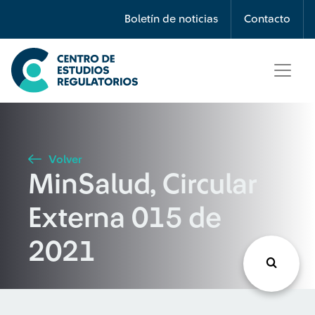
Búsqueda
Boletín de noticias
Contacto
Seleccione país
Tipo de artículo
Volver
MinSalud, Circular
Buscar
Externa 015 de
2021