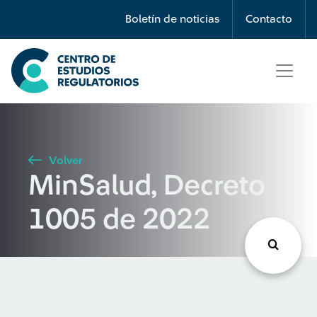
Búsqueda
Boletín de noticias
Contacto
Seleccione país
Tipo de artículo
Volver
MinSalud, Decreto
Buscar
1005 de 2022