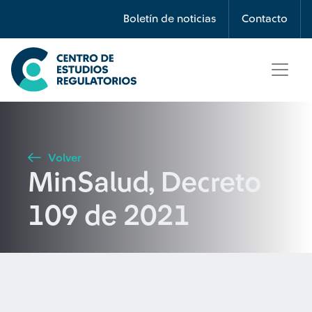
Búsqueda
Boletín de noticias
Contacto
Seleccione país
Tipo de artículo
Volver
MinSalud, Decreto
Buscar
109 de 2021