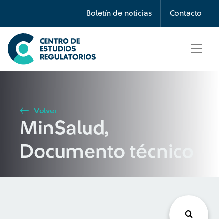
Búsqueda
Boletín de noticias
Contacto
Seleccione país
Tipo de artículo
Volver
MinSalud,
Buscar
Documento técnico