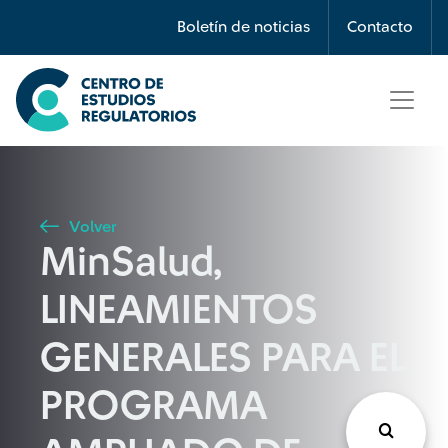
Búsqueda
Boletín de noticias
Contacto
Seleccione país
Tipo de artículo
Volver
MinSalud,
Buscar
LINEAMIENTOS
GENERALES PARA EL
PROGRAMA