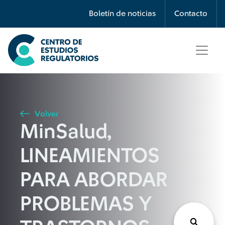
Búsqueda
Boletín de noticias
Contacto
Seleccione país
Tipo de artículo
Volver
MinSalud,
Buscar
LINEAMIENTOS
PARA ABORDAR
PROBLEMAS Y