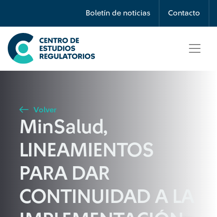
Búsqueda
Boletín de noticias
Contacto
Seleccione país
Tipo de artículo
Volver
MinSalud,
Buscar
LINEAMIENTOS
PARA DAR
CONTINUIDAD A LA