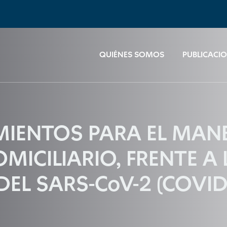
QUIÉNES SOMOS
PUBLICACI
AMIENTOS PARA EL MAN
MICILIARIO, FRENTE A 
EL SARS-CoV-2 (COVID