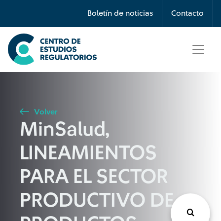
Búsqueda
Boletín de noticias
Contacto
Seleccione país
Tipo de artículo
Volver
MinSalud,
Buscar
LINEAMIENTOS
PARA EL SECTOR
PRODUCTIVO DE