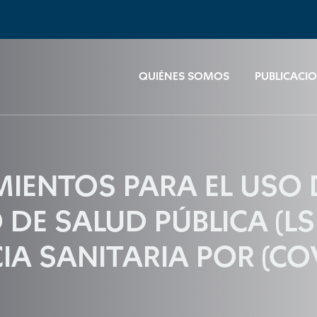
QUIÉNES SOMOS
PUBLICACI
AMIENTOS PARA EL USO 
 DE SALUD PÚBLICA (LS
IA SANITARIA POR (COV