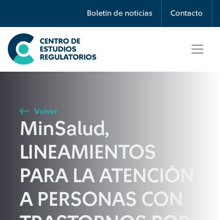
Búsqueda
Boletín de noticias
Contacto
Seleccione país
Tipo de artículo
Volver
MinSalud,
Buscar
LINEAMIENTOS
PARA LA ATENCIÓN
A PERSONAS CON