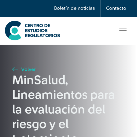
Búsqueda
Boletín de noticias
Contacto
Seleccione país
Tipo de artículo
Volver
MinSalud,
Buscar
Lineamientos para
la evaluación del
riesgo y el