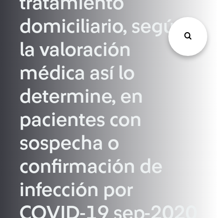
tratamiento
domiciliario, según
la valoración
médica así lo
determine, en
pacientes con
sospecha o
confirmación de
infección por
COVID-19 sep-2020