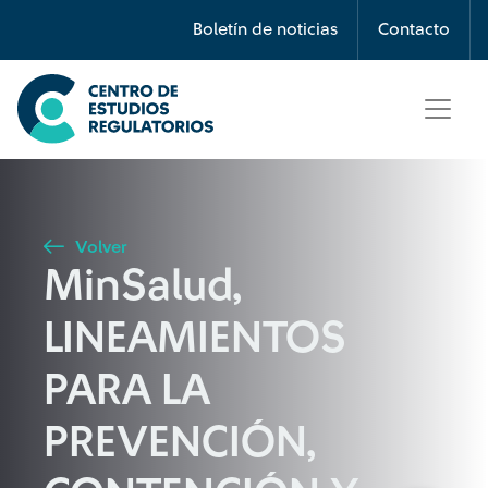
Búsqueda
Boletín de noticias
Contacto
Seleccione país
Tipo de artículo
Volver
MinSalud,
Buscar
LINEAMIENTOS
PARA LA
PREVENCIÓN,