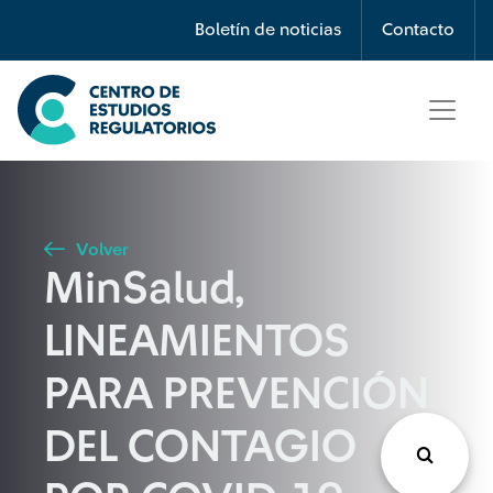
Búsqueda
Boletín de noticias
Contacto
Seleccione país
Tipo de artículo
Volver
MinSalud,
Buscar
LINEAMIENTOS
PARA PREVENCIÓN
DEL CONTAGIO