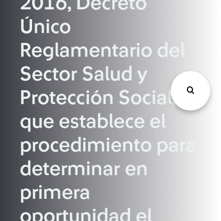
2016, Decreto
Único
Reglamentario del
Sector Salud y
Protección Social,
que establece el
procedimiento para
determinar en
primera
oportunidad el