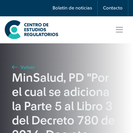
Búsqueda
Boletín de noticias
Contacto
Seleccione país
Tipo de artículo
Volver
MinSalud, PD "Por
Buscar
el cual se adiciona
la Parte 5 al Libro 3
del Decreto 780 de