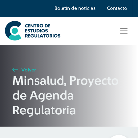
Búsqueda
Boletín de noticias
Contacto
Seleccione país
Tipo de artículo
Volver
Minsalud, Proyecto
Buscar
de Agenda
Regulatoria