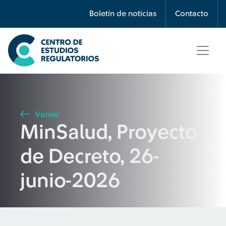
Búsqueda
Boletín de noticias
Contacto
Seleccione país
Tipo de artículo
Volver
MinSalud, Proyecto
Buscar
de Decreto, 26-
junio-2026