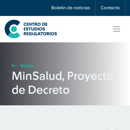
Búsqueda
Boletín de noticias
Contacto
Seleccione país
Tipo de artículo
Volver
MinSalud, Proyecto
Buscar
de Decreto