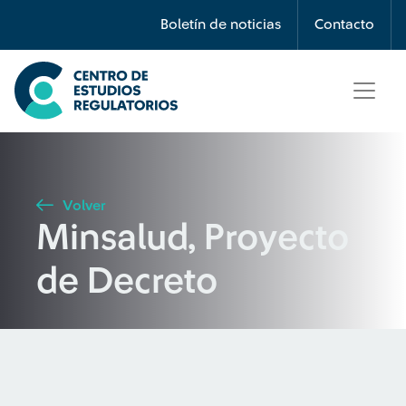
Búsqueda
Boletín de noticias
Contacto
Seleccione país
Tipo de artículo
Volver
Minsalud, Proyecto
Buscar
de Decreto