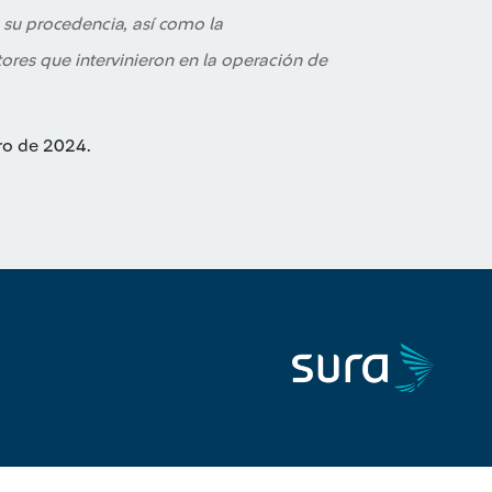
 su procedencia, así como la
ores que intervinieron en la operación de
ero de 2024.