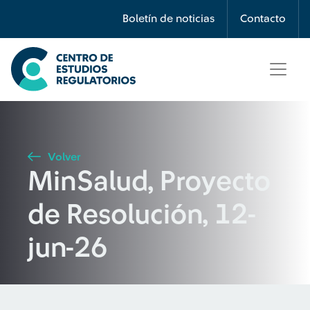
Búsqueda
Boletín de noticias
Contacto
Seleccione país
Tipo de artículo
Volver
MinSalud, Proyecto
Buscar
de Resolución, 12-
jun-26