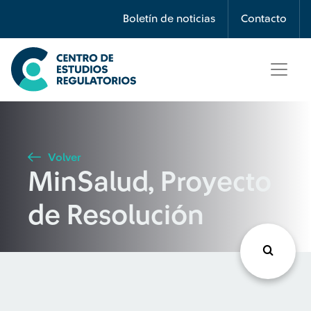
Búsqueda
Boletín de noticias
Contacto
Seleccione país
Tipo de artículo
Volver
MinSalud, Proyecto
Buscar
de Resolución