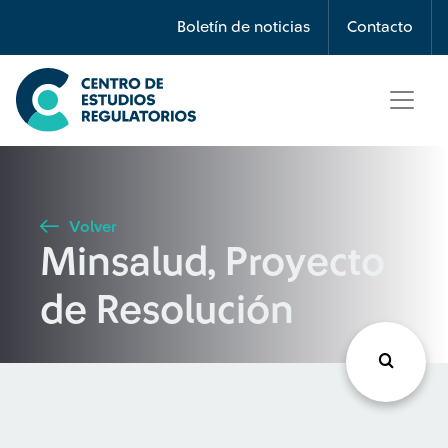
Búsqueda
Boletín de noticias
Contacto
Seleccione país
Tipo de artículo
Volver
Minsalud, Proyecto
Buscar
de Resolución