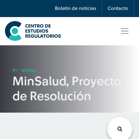
Búsqueda
Boletín de noticias
Contacto
Seleccione país
Tipo de artículo
Volver
MinSalud, Proyecto
Buscar
de Resolución