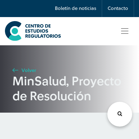
Búsqueda
Boletín de noticias
Contacto
Seleccione país
Tipo de artículo
Volver
MinSalud, Proyecto
Buscar
de Resolución