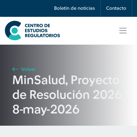
Búsqueda
Boletín de noticias
Contacto
Seleccione país
Tipo de artículo
Volver
MinSalud, Proyecto
Buscar
de Resolución 2026,
8-may-2026