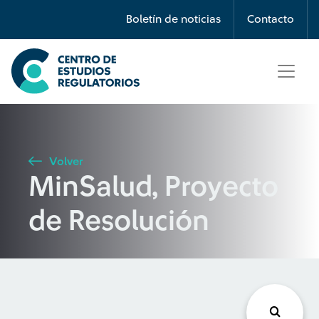
Búsqueda
Boletín de noticias
Contacto
Seleccione país
Tipo de artículo
Volver
MinSalud, Proyecto
Buscar
de Resolución