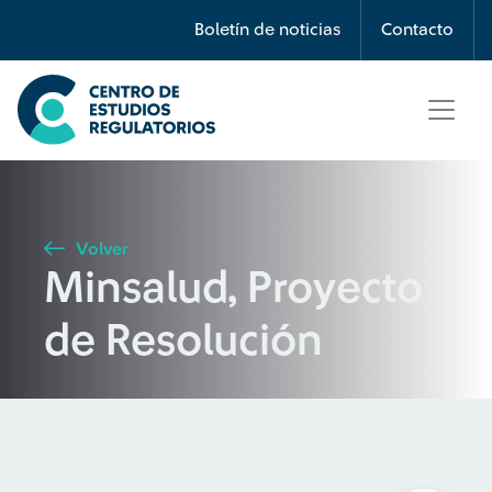
Búsqueda
Boletín de noticias
Contacto
Seleccione país
Tipo de artículo
Volver
Minsalud, Proyecto
Buscar
de Resolución