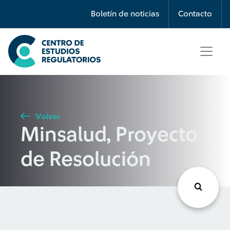
Búsqueda
Boletín de noticias
Contacto
Seleccione país
Tipo de artículo
Volver
Minsalud, Proyecto
Buscar
de Resolución