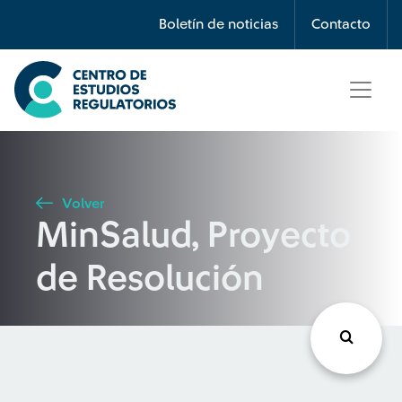
Búsqueda
Boletín de noticias
Contacto
Seleccione país
Tipo de artículo
Volver
MinSalud, Proyecto
Buscar
de Resolución