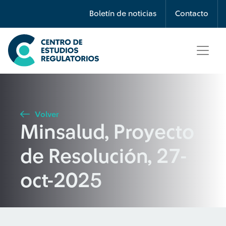
Búsqueda
Boletín de noticias
Contacto
Seleccione país
Tipo de artículo
Volver
Minsalud, Proyecto
Buscar
de Resolución, 27-
oct-2025