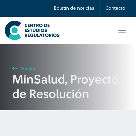
Búsqueda
Boletín de noticias
Contacto
Seleccione país
Tipo de artículo
Volver
MinSalud, Proyecto
Buscar
de Resolución