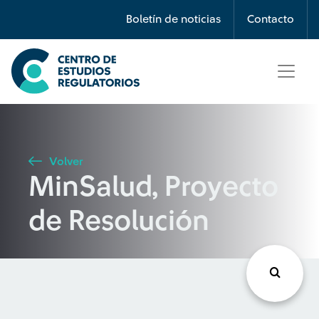
Búsqueda
Boletín de noticias
Contacto
Seleccione país
Tipo de artículo
Volver
MinSalud, Proyecto
Buscar
de Resolución