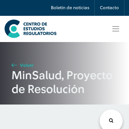
Búsqueda
Boletín de noticias
Contacto
Seleccione país
Tipo de artículo
Volver
MinSalud, Proyecto
Buscar
de Resolución