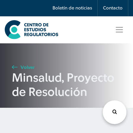
Búsqueda
Boletín de noticias
Contacto
Seleccione país
Tipo de artículo
Volver
Minsalud, Proyecto
Buscar
de Resolución