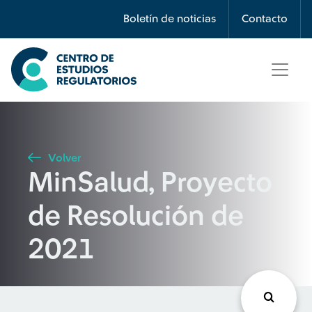
Búsqueda
Boletín de noticias
Contacto
Seleccione país
Tipo de artículo
Volver
MinSalud, Proyecto
Buscar
de Resolución de
2021