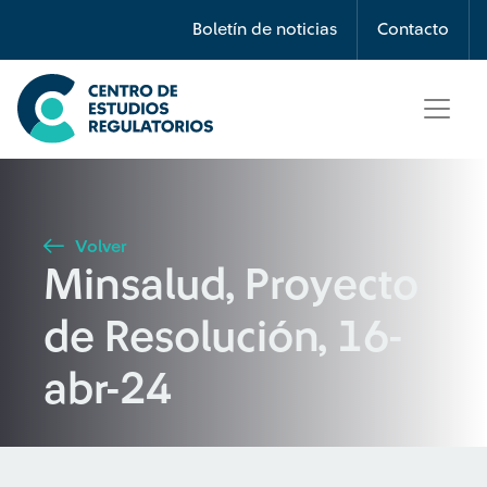
Búsqueda
Boletín de noticias
Contacto
Seleccione país
Tipo de artículo
Volver
Minsalud, Proyecto
Buscar
de Resolución, 16-
abr-24