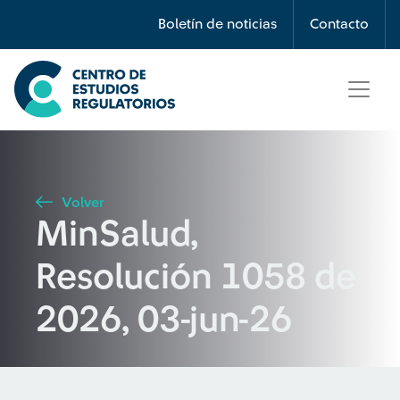
Búsqueda
Boletín de noticias
Contacto
Seleccione país
Tipo de artículo
Volver
MinSalud,
Buscar
Resolución 1058 de
2026, 03-jun-26