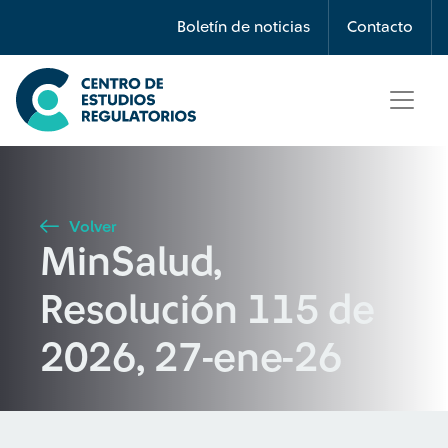
Búsqueda
Boletín de noticias
Contacto
Seleccione país
Tipo de artículo
Volver
MinSalud,
Buscar
Resolución 115 de
2026, 27-ene-26