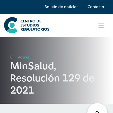
Búsqueda
Boletín de noticias
Contacto
Seleccione país
Tipo de artículo
Volver
MinSalud,
Buscar
Resolución 129 de
2021