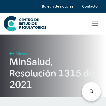
Búsqueda
Boletín de noticias
Contacto
Seleccione país
Tipo de artículo
Volver
MinSalud,
Buscar
Resolución 1315 de
2021