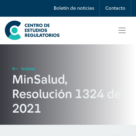
Búsqueda
Boletín de noticias
Contacto
Seleccione país
Tipo de artículo
Volver
MinSalud,
Buscar
Resolución 1324 de
2021